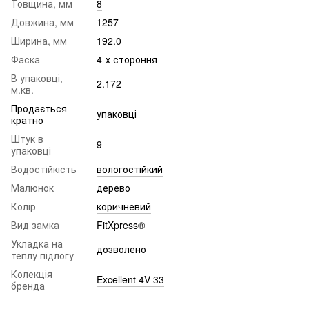
Товщина, мм
8
Довжина, мм
1257
Ширина, мм
192.0
Фаска
4-х стороння
В упаковці,
2.172
м.кв.
Продається
упаковці
кратно
Штук в
9
упаковці
Водостійкість
вологостійкий
Малюнок
дерево
Колір
коричневий
Вид замка
FitXpress®
Укладка на
дозволено
теплу підлогу
Колекція
Excellent 4V 33
бренда