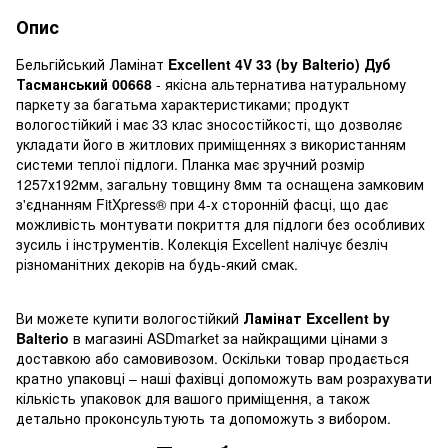
Опис
Бельгійський Ламінат
Excellent 4V 33 (by Balterio) Дуб
Тасманський 00668
- якісна альтернатива натуральному
паркету за багатьма характеристиками; продукт
вологостійкий і має 33 клас зносостійкості, що дозволяє
укладати його в житлових приміщеннях з використанням
системи теплої підлоги. Планка має зручний розмір
1257х192мм, загальну товщину 8мм та оснащена замковим
з'єднанням FitXpress® при 4-х сторонній фасці, що дає
можливість монтувати покриття для підлоги без особливих
зусиль і інструментів. Колекція Excellent налічує безліч
різноманітних декорів на будь-який смак.
Ви можете купити вологостійкий
Ламінат Excellent by
Balterio
в магазині ASDmarket за найкращими цінами з
доставкою або самовивозом. Оскільки товар продається
кратно упаковці – наші фахівці допоможуть вам розрахувати
кількість упаковок для вашого приміщення, а також
детально проконсультують та допоможуть з вибором.