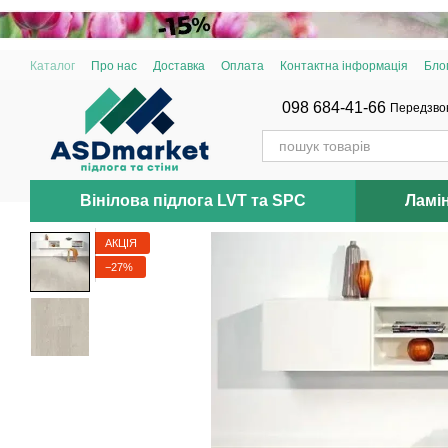
Перейти до основного контенту
Каталог
Про нас
Доставка
Оплата
Контактна інформація
Бло
098 684-41-66
Передзво
Вінілова підлога LVT та SPC
Ламі
АКЦІЯ
−27%