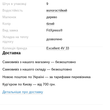
Штук в упаковці
9
Водостійкість
вологостійкий
Малюнок
дерево
Колір
білий
Вид замка
FitXpress®
Укладка на теплу
дозволено
підлогу
Колекція бренда
Excellent 4V 33
Доставка
Самовивіз з нашого магазину — безкоштовно
Самовивіз з нашого складу — безкоштовно
Новою поштою по Україні — за тарифами перевізника
Кур'єром по Києву — від 700 грн.
Детальніше про доставку