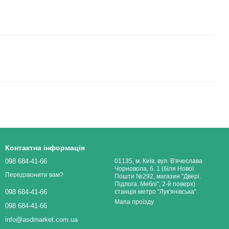
Контактна інформація
098 684-41-66
01135, м. Київ, вул. В'ячеслава
Чорновола, б. 1 (біля Нової
Передзвонити вам?
Пошти №292, магазин "Двері.
Підлога. Меблі", 2-й поверх)
станція метро "Лук'янівська"
098 684-41-66
Мапа проїзду
098 684-41-66
info@asdmarket.com.ua