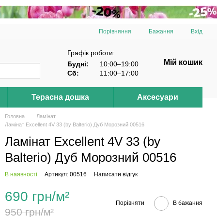
Порівняння
Бажання
Вхід
Графік роботи:
Мій кошик
Будні:
10:00–19:00
Сб:
11:00–17:00
Терасна дошка
Аксесуари
Головна
Ламінат
Ламінат Excellent 4V 33 (by Balterio) Дуб Морозний 00516
Ламінат Excellent 4V 33 (by
Balterio) Дуб Морозний 00516
В наявності
Артикул: 00516
Написати відгук
690 грн/м²
Порівняти
В бажання
950 грн/м²