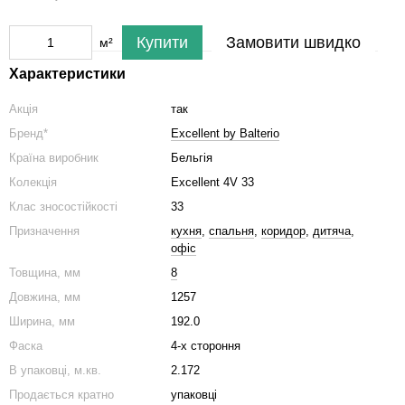
Купити
Замовити швидко
м²
Характеристики
Акція
так
Бренд*
Excellent by Balterio
Країна виробник
Бельгія
Колекція
Excellent 4V 33
Клас зносостійкості
33
Призначення
кухня
,
спальня
,
коридор
,
дитяча
,
офіс
Товщина, мм
8
Довжина, мм
1257
Ширина, мм
192.0
Фаска
4-х стороння
В упаковці, м.кв.
2.172
Продається кратно
упаковці