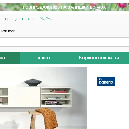
РОЗПРОДАЖ 2025 НА ЗАЛИШКИ ДО -40%
Укр
Рус
г
Бренди
Новини
нити вам?
нат
Паркет
Коркові покриття