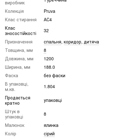
виробник
Колекція
Pruva
Клас стирання
АС4
Клас
32
зносостійкості
Призначення
спальня
,
коридор
,
дитяча
Товщина, мм
8
Довжина, мм
1200
Ширина, мм
188.0
Фаска
без фаски
В упаковці,
1.804
м.кв.
Продається
упаковці
кратно
Штук в
8
упаковці
Малюнок
ялинка
Колір
сірий