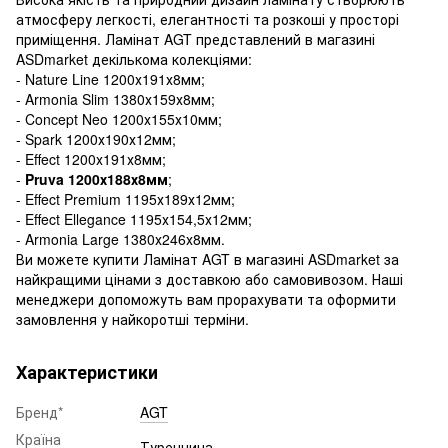
атмосферу легкості, елегантності та розкоші у просторі
приміщення. Ламінат AGT представлений в магазині
ASDmarket декількома колекціями:
- Nature Line 1200х191х8мм;
- Armonia Slim 1380х159х8мм;
- Concept Neo 1200х155х10мм;
- Spark 1200х190х12мм;
- Effect 1200х191х8мм;
-
Pruva 1200х188х8мм
;
- Effect Premium 1195х189х12мм;
- Effect Ellegance 1195х154,5х12мм;
- Armonia Large 1380х246х8мм.
Ви можете купити Ламінат AGT в магазині ASDmarket за
найкращими цінами з доставкою або самовивозом. Наші
менеджери допоможуть вам прорахувати та оформити
замовлення у найкоротші терміни.
Характеристики
Бренд*
AGT
Країна
Туреччина