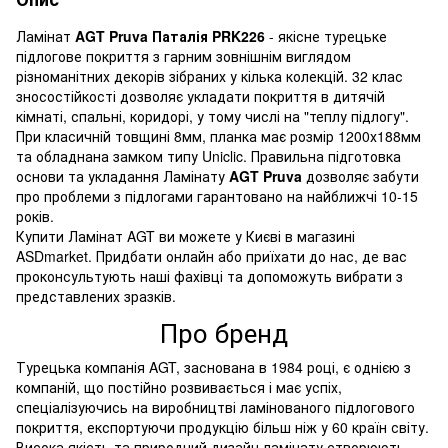
Ламінат
AGT Pruva Паталія PRK226
- якісне турецьке
підлогове покриття з гарним зовнішнім виглядом
різноманітних декорів зібраних у кілька колекцій. 32 клас
зносостійкості дозволяє укладати покриття в дитячій
кімнаті, спальні, коридорі, у тому числі на "теплу підлогу".
При класичній товщині 8мм, планка має розмір 1200х188мм
та обладнана замком типу Uniclic. Правильна підготовка
основи та укладання Ламінату
AGT Pruva
дозволяє забути
про проблеми з підлогами гарантовано на найближчі 10-15
років.
Купити Ламінат AGT ви можете у Києві в магазині
ASDmarket. Придбати онлайн або приїхати до нас, де вас
проконсультують наші фахівці та допоможуть вибрати з
представлених зразків.
Про бренд
Турецька компанія AGT, заснована в 1984 році, є однією з
компаній, що постійно розвивається і має успіх,
спеціалізуючись на виробництві ламінованого підлогового
покриття, експортуючи продукцію більш ніж у 60 країн світу.
Висока якість та природний дизайн ламінату створюють