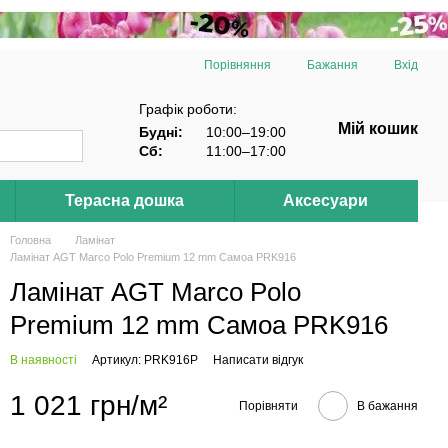
Порівняння
Бажання
Вхід
Графік роботи:
Мій кошик
Будні:
10:00–19:00
Сб:
11:00–17:00
Терасна дошка
Аксесуари
Головна
Ламінат
Ламінат AGT Marco Polo Premium 12 mm Самоа PRK916
Ламінат AGT Marco Polo
Premium 12 mm Самоа PRK916
В наявності
Артикул: PRK916P
Написати відгук
1 021 грн/м²
Порівняти
В бажання