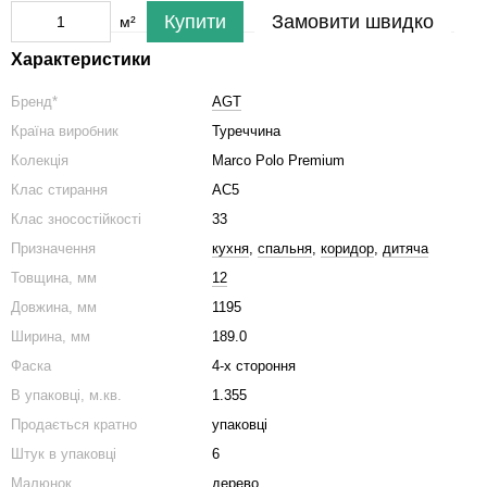
Купити
Замовити швидко
м²
Характеристики
Бренд*
AGT
Країна виробник
Туреччина
Колекція
Marco Polo Premium
Клас стирання
АС5
Клас зносостійкості
33
Призначення
кухня
,
спальня
,
коридор
,
дитяча
Товщина, мм
12
Довжина, мм
1195
Ширина, мм
189.0
Фаска
4-х стороння
В упаковці, м.кв.
1.355
Продається кратно
упаковці
Штук в упаковці
6
Малюнок
дерево