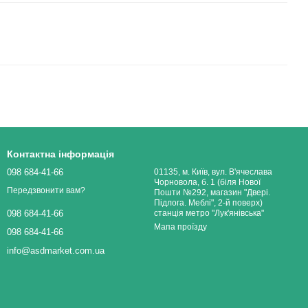
Контактна інформація
098 684-41-66
01135, м. Київ, вул. В'ячеслава
Чорновола, б. 1 (біля Нової
Передзвонити вам?
Пошти №292, магазин "Двері.
Підлога. Меблі", 2-й поверх)
станція метро "Лук'янівська"
098 684-41-66
Мапа проїзду
098 684-41-66
info@asdmarket.com.ua