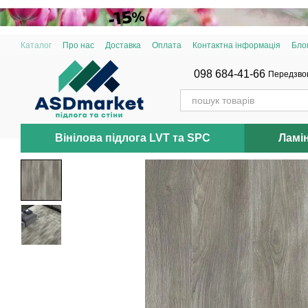
Перейти до основного контенту
Каталог
Про нас
Доставка
Оплата
Контактна інформація
Бло
098 684-41-66
Передзво
Вінілова підлога LVT та SPC
Ламі