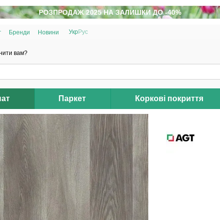
РОЗПРОДАЖ 2025 НА ЗАЛИШКИ ДО -40%
Укр
Рус
г
Бренди
Новини
нити вам?
нат
Паркет
Коркові покриття