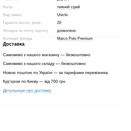
Колір
темний сірий
Вид замка
Uniclic
Гарантія житло, років
20
Укладка на теплу підлогу
дозволено
Колекція бренда
Marco Polo Premium
Доставка
Самовивіз з нашого магазину — безкоштовно
Самовивіз з нашого складу — безкоштовно
Новою поштою по Україні — за тарифами перевізника
Кур'єром по Києву — від 700 грн.
Детальніше про доставку