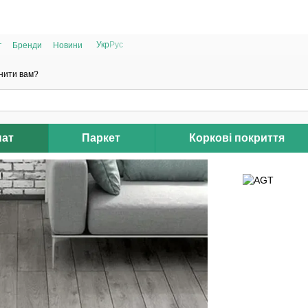
РОЗПРОДАЖ 2025 НА ЗАЛИШКИ ДО -40%
Укр
Рус
г
Бренди
Новини
нити вам?
нат
Паркет
Коркові покриття