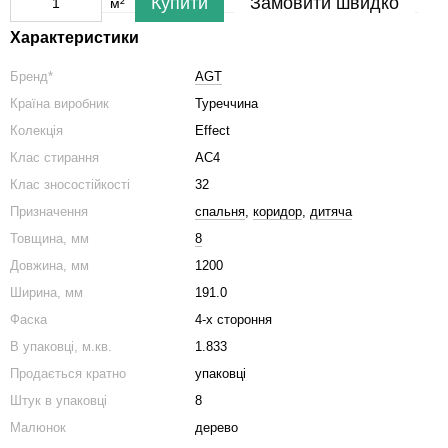
Купити
Замовити швидко
м²
Характеристики
Бренд*
AGT
Країна виробник
Туреччина
Колекція
Effect
Клас стирання
АС4
Клас зносостійкості
32
Призначення
спальня
,
коридор
,
дитяча
Товщина, мм
8
Довжина, мм
1200
Ширина, мм
191.0
Фаска
4-х стороння
В упаковці, м.кв.
1.833
Продається кратно
упаковці
Штук в упаковці
8
Малюнок
дерево