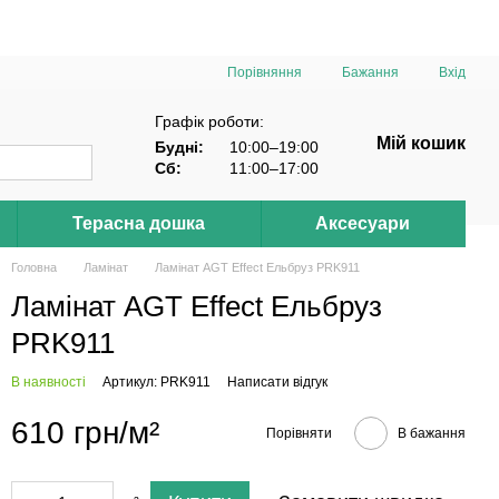
Порівняння
Бажання
Вхід
Графік роботи:
Мій кошик
Будні:
10:00–19:00
Сб:
11:00–17:00
Терасна дошка
Аксесуари
Головна
Ламінат
Ламінат AGT Effect Ельбруз PRK911
Ламінат AGT Effect Ельбруз
PRK911
В наявності
Артикул: PRK911
Написати відгук
610 грн/м²
Порівняти
В бажання