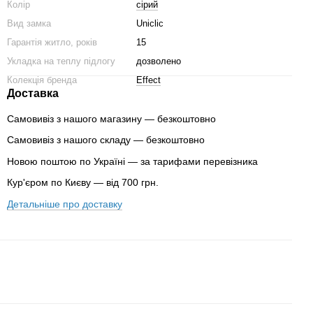
Колір
сірий
Вид замка
Uniclic
Гарантія житло, років
15
Укладка на теплу підлогу
дозволено
Колекція бренда
Effect
Доставка
Самовивіз з нашого магазину — безкоштовно
Самовивіз з нашого складу — безкоштовно
Новою поштою по Україні — за тарифами перевізника
Кур'єром по Києву — від 700 грн.
Детальніше про доставку