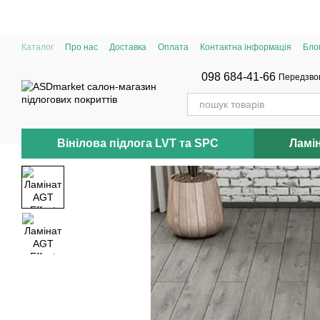
Перейти до основного контенту
Каталог
Про нас
Доставка
Оплата
Контактна інформація
Бло
098 684-41-66
Передзво
Вінілова підлога LVT та SPC
Ламі