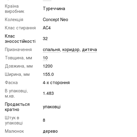
Країна
Туреччина
виробник
Колекція
Concept Neo
Клас стирання
АС4
Клас
32
зносостійкості
Призначення
спальня
,
коридор
,
дитяча
Товщина, мм
10
Довжина, мм
1200
Ширина, мм
155.0
Фаска
4-х стороння
В упаковці,
1.483
м.кв.
Продається
упаковці
кратно
Штук в
8
упаковці
Малюнок
дерево