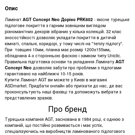
Опис
Ламінат
AGT Concept Neo Доріно PRK602
- якісне турецьке
підлогове покриття з гарним зовнішнім виглядом
різноманітних декорів зібраних у кілька колекцій. 32 клас
зносостійкості дозволяє укладати покриття в дитячій
кімнаті, спальні, коридорі, у тому числі на "теплу підлогу".
При товщині 10мм, планка має розмір 1200х155мм
,
обладнана 4-х сторонньою фаскою і замком типу Uniclic.
Правильна підготовка основи та укладання Ламінату
AGT
Concept Neo
дозволяє забути про проблеми з підлогами
гарантовано на найближчі 10-15 років.
Купити Ламінат AGT ви можете у Києві в магазині
ASDmarket. Придбати онлайн або приїхати до нас, де вас
проконсультують наші фахівці та допоможуть вибрати з
представлених зразків.
Про бренд
Турецька компанія AGT, заснована в 1984 році, є однією з
компаній, що постійно розвивається і має успіх,
спеціалізуючись на виробництві ламінованого підлогового