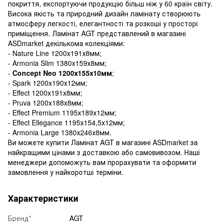
покриття, експортуючи продукцію більш ніж у 60 країн світу.
Висока якість та природний дизайн ламінату створюють
атмосферу легкості, елегантності та розкоші у просторі
приміщення. Ламінат AGT представлений в магазині
ASDmarket декількома колекціями:
- Nature Line 1200х191х8мм;
- Armonia Slim 1380х159х8мм;
-
Concept Neo 1200х155х10мм
;
- Spark 1200х190х12мм;
- Effect 1200х191х8мм;
- Pruva 1200х188х8мм;
- Effect Premium 1195х189х12мм;
- Effect Ellegance 1195х154,5х12мм;
- Armonia Large 1380х246х8мм.
Ви можете купити Ламінат AGT в магазині ASDmarket за
найкращими цінами з доставкою або самовивозом. Наші
менеджери допоможуть вам прорахувати та оформити
замовлення у найкоротші терміни.
Характеристики
Бренд*
AGT