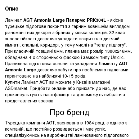
Опис
Ламінат
AGT Armonia Large Палермо PRK304L
- якісне
турецьке підлогове покриття з гарним зовнішнім виглядом
різноманітних декорів зібраних у кілька колекцій. 32 клас
зносостійкості дозволяє укладати покриття в дитячій
кімнаті, спальні, коридорі, у тому числі на "теплу підлогу".
При класичній товщині 8мм, планка має розмір 1380х246мм
,
обладнана 4-х сторонньою фаскою і замком типу Uniclic.
Правильна підготовка основи та укладання Ламінату
AGT
Armonia Large
дозволяє забути про проблеми з підлогами
гарантовано на найближчі 10-15 років.
Купити Ламінат AGT ви можете у Києві в магазині
ASDmarket. Придбати онлайн або приїхати до нас, де вас
проконсультують наші фахівці та допоможуть вибрати з
представлених зразків.
Про бренд
Турецька компанія AGT, заснована в 1984 році, є однією з
компаній, що постійно розвивається і має успіх,
спеціалізуючись на виробництві ламінованого підлогового