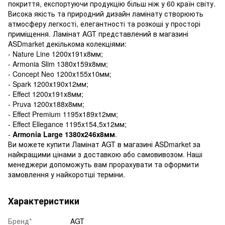
покриття, експортуючи продукцію більш ніж у 60 країн світу.
Висока якість та природний дизайн ламінату створюють
атмосферу легкості, елегантності та розкоші у просторі
приміщення. Ламінат AGT представлений в магазині
ASDmarket декількома колекціями:
- Nature Line 1200х191х8мм;
- Armonia Slim 1380х159х8мм;
- Concept Neo 1200х155х10мм;
- Spark 1200х190х12мм;
- Effect 1200х191х8мм;
- Pruva 1200х188х8мм;
- Effect Premium 1195х189х12мм;
- Effect Ellegance 1195х154,5х12мм;
-
Armonia Large 1380х246х8мм
.
Ви можете купити Ламінат AGT в магазині ASDmarket за
найкращими цінами з доставкою або самовивозом. Наші
менеджери допоможуть вам прорахувати та оформити
замовлення у найкоротші терміни.
Характеристики
Бренд*
AGT