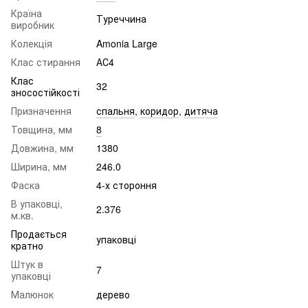
Країна
Туреччина
виробник
Колекція
Amonia Large
Клас стирання
АС4
Клас
32
зносостійкості
Призначення
спальня
,
коридор
,
дитяча
Товщина, мм
8
Довжина, мм
1380
Ширина, мм
246.0
Фаска
4-х стороння
В упаковці,
2.376
м.кв.
Продається
упаковці
кратно
Штук в
7
упаковці
Малюнок
дерево