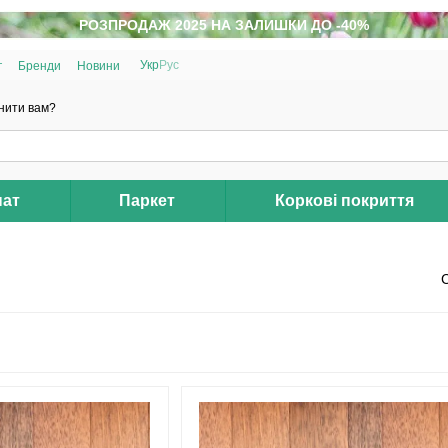
РОЗПРОДАЖ 2025 НА ЗАЛИШКИ ДО -40%
Укр
Рус
г
Бренди
Новини
нити вам?
нат
Паркет
Коркові покриття