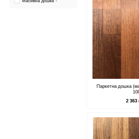
1
Масивна дошка
Паркетна дошка (ма
10
2 363