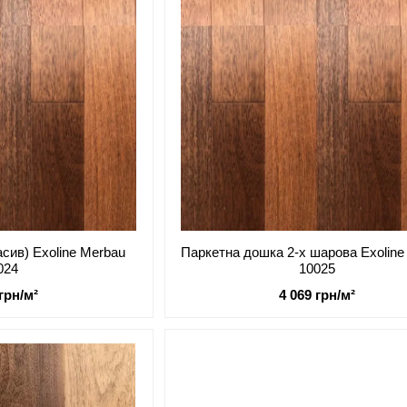
сив) Exoline Merbau
Паркетна дошка 2-х шарова Exoline
024
10025
 грн/м²
4 069 грн/м²