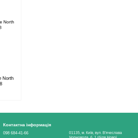
 North
28
Контактна інформація
098 684-41-66
01135, м. Київ, вул. В'ячеслава
Чорновола, б. 1 (біля Нової