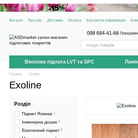
Перейти до основного контенту
Каталог
Про нас
Доставка
Оплата
Контактна інформація
Бло
098 684-41-66
Передзво
Вінілова підлога LVT та SPC
Ламі
Головна
Exoline
Exoline
Розділ
1
Паркет Ялинка
2
Інженерна дошка
5
Екзотичний паркет