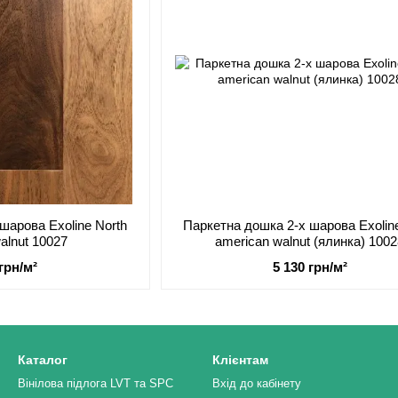
шарова Exoline North
Паркетна дошка 2-х шарова Exoline
alnut 10027
american walnut (ялинка) 100
 грн/м²
5 130 грн/м²
Каталог
Клієнтам
Вінілова підлога LVT та SPC
Вхід до кабінету