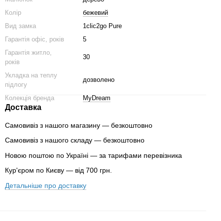
Колір
бежевий
Вид замка
1clic2go Pure
Гарантія офіс, років
5
Гарантія житло,
30
років
Укладка на теплу
дозволено
підлогу
Колекція бренда
MyDream
Доставка
Самовивіз з нашого магазину — безкоштовно
Самовивіз з нашого складу — безкоштовно
Новою поштою по Україні — за тарифами перевізника
Кур'єром по Києву — від 700 грн.
Детальніше про доставку