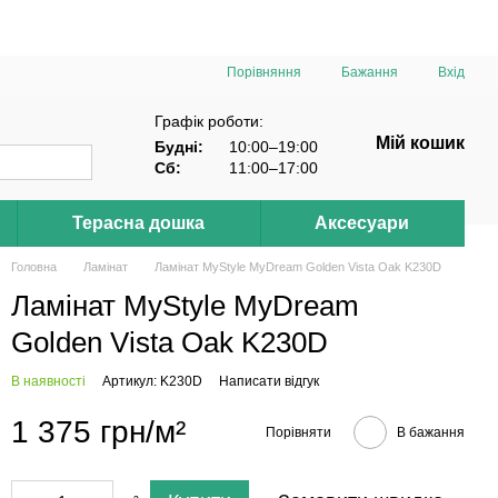
Порівняння
Бажання
Вхід
Графік роботи:
Мій кошик
Будні:
10:00–19:00
Сб:
11:00–17:00
Терасна дошка
Аксесуари
Головна
Ламінат
Ламінат MyStyle MyDream Golden Vista Oak K230D
Ламінат MyStyle MyDream
Golden Vista Oak K230D
В наявності
Артикул: K230D
Написати відгук
1 375 грн/м²
Порівняти
В бажання