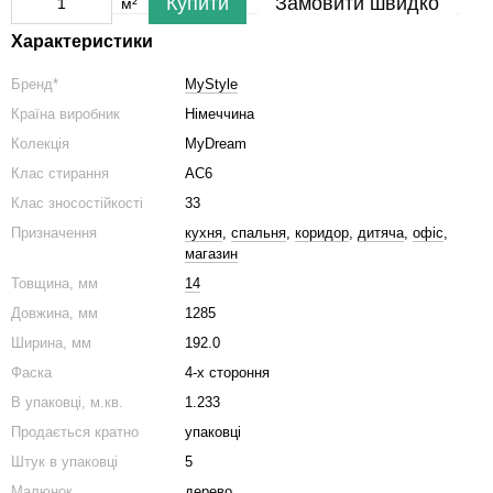
Купити
Замовити швидко
м²
Характеристики
Бренд*
MyStyle
Країна виробник
Німеччина
Колекція
MyDream
Клас стирання
AC6
Клас зносостійкості
33
Призначення
кухня
,
спальня
,
коридор
,
дитяча
,
офіс
,
магазин
Товщина, мм
14
Довжина, мм
1285
Ширина, мм
192.0
Фаска
4-х стороння
В упаковці, м.кв.
1.233
Продається кратно
упаковці
Штук в упаковці
5
Малюнок
дерево