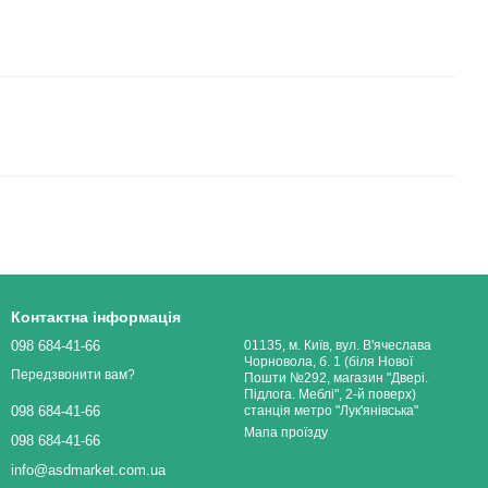
Контактна інформація
098 684-41-66
01135, м. Київ, вул. В'ячеслава
Чорновола, б. 1 (біля Нової
Передзвонити вам?
Пошти №292, магазин "Двері.
Підлога. Меблі", 2-й поверх)
станція метро "Лук'янівська"
098 684-41-66
Мапа проїзду
098 684-41-66
info@asdmarket.com.ua