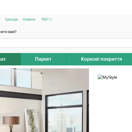
РОЗПРОДАЖ 2025 НА ЗАЛИШКИ ДО -40%
Укр
Рус
г
Бренди
Новини
нити вам?
нат
Паркет
Коркові покриття