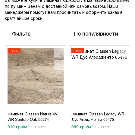
Вы можете купить Ламинат CLASSEN в магазине ASDmarket
по лучшим ценам с доставкой или самовывозом. Наши
менеджеры помогут вам просчитать и оформить заказ в
кратчайшие сроки.
Фильтр
По популярности
−10%
−19%
Ламинат Classen Nature 4V
Ламинат Classen Legacy WR
WR Santuro Oak 55274
Дуб Агридженто 65475
910 грн/м²
999 грн/м²
1 015 грн
1 239 грн