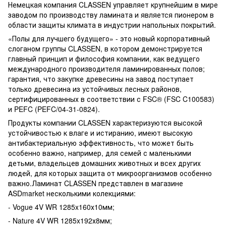
Немецкая компания CLASSEN управляет крупнейшим в мире
заводом по производству ламината и является пионером в
области защиты климата в индустрии напольных покрытий.
«Полы для лучшего будущего» - это новый корпоративный
слоганом группы CLASSEN, в котором демонстрируется
главный принцип и философия компании, как ведущего
международного производителя ламинированных полов;
гарантия, что закупке древесины на завод поступает
только древесина из устойчивых лесных районов,
сертифицированных в соответствии с FSC® (FSC C100583)
и PEFC (PEFC/04-31-0824).
Продукты компании CLASSEN характеризуются высокой
устойчивостью к влаге и истиранию, имеют высокую
антибактериальную эффективность, что может быть
особенно важно, например, для семей с маленькими
детьми, владельцев домашних животных и всех других
людей, для которых защита от микроорганизмов особенно
важно.Ламинат CLASSEN представлен в магазине
ASDmarket несколькими колекциями:
- Vogue 4V WR 1285x160х10мм;
- Nature 4V WR 1285x192х8мм;