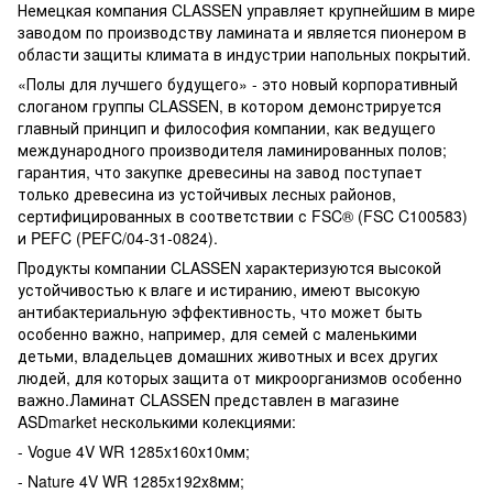
Немецкая компания CLASSEN управляет крупнейшим в мире
заводом по производству ламината и является пионером в
области защиты климата в индустрии напольных покрытий.
«Полы для лучшего будущего» - это новый корпоративный
слоганом группы CLASSEN, в котором демонстрируется
главный принцип и философия компании, как ведущего
международного производителя ламинированных полов;
гарантия, что закупке древесины на завод поступает
только древесина из устойчивых лесных районов,
сертифицированных в соответствии с FSC® (FSC C100583)
и PEFC (PEFC/04-31-0824).
Продукты компании CLASSEN характеризуются высокой
устойчивостью к влаге и истиранию, имеют высокую
антибактериальную эффективность, что может быть
особенно важно, например, для семей с маленькими
детьми, владельцев домашних животных и всех других
людей, для которых защита от микроорганизмов особенно
важно.Ламинат CLASSEN представлен в магазине
ASDmarket несколькими колекциями:
- Vogue 4V WR 1285x160х10мм;
- Nature 4V WR 1285x192х8мм;