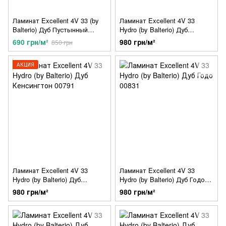
Ламинат Excellent 4V 33 (by
Ламинат Excellent 4V 33
Balterio) Дуб Пустынный
Hydro (by Balterio) Дуб
00699
Атланта 00779
690 грн/м²
980 грн/м²
850 грн
АКЦИЯ
Ламинат Excellent 4V 33
Ламинат Excellent 4V 33
Hydro (by Balterio) Дуб
Hydro (by Balterio) Дуб Годо
Кенсингтон 00791
00831
980 грн/м²
980 грн/м²