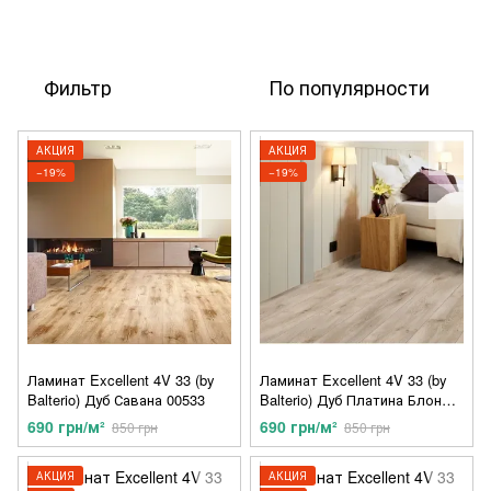
Фильтр
По популярности
АКЦИЯ
АКЦИЯ
−19%
−19%
Ламинат Excellent 4V 33 (by
Ламинат Excellent 4V 33 (by
Balterio) Дуб Савана 00533
Balterio) Дуб Платина Блонд
00536
690 грн/м²
690 грн/м²
850 грн
850 грн
АКЦИЯ
АКЦИЯ