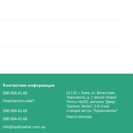
Контактная информация
098 684-41-66
01135, г. Киев, ул. Вячеслава
Черновола, д. 1 (возле Новой
Перезвонить вам?
Почты №292, магазин "Двері.
Підлога. Меблі", 2-й этаж)
станция метро "Лукьяновская"
098 684-41-66
Карта проезда
098 684-41-66
info@asdmarket.com.ua