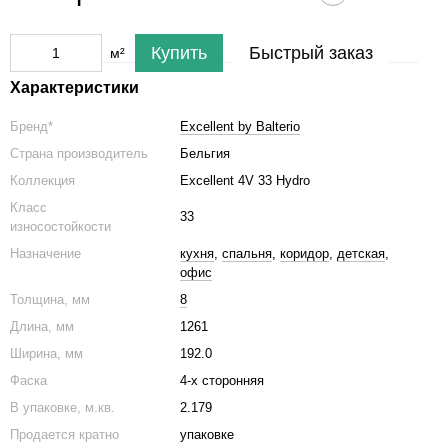
Купить
Быстрый заказ
м²
Характеристики
Бренд*
Excellent by Balterio
Страна производитель
Бельгия
Коллекция
Excellent 4V 33 Hydro
Класс
33
износостойкости
Назначение
кухня
,
спальня
,
коридор
,
детская
,
офис
Толщина, мм
8
Длина, мм
1261
Ширина, мм
192.0
Фаска
4-х сторонняя
В упаковке, м.кв.
2.179
Продается кратно
упаковке