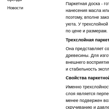
Паркетная доска - г
Новости
нанесения масла или
поэтому, вполне зак
уюта. У трехслойной
по цене и размерам.
Трехслойная парке
Она представляет со
древесины. Для изго
внешнего восприятия
и стабильность эксп
Свойства паркетно
Именно трехслойност
слоя является перпе
менее подвержен воз
скручиванию и давл