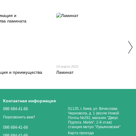
24 марта 2023
ция и преимущества
Ламинат
Контактная информация
098 684-41-66
01135, г. Киев, ул. Вячеслава
Черновола, д. 1 (возле Новой
Перезвонить вам?
Почты №292, магазин "Двері.
Підлога. Меблі", 2-й этаж)
станция метро "Лукьяновская"
098 684-41-66
Карта проезда
098 684-41-66