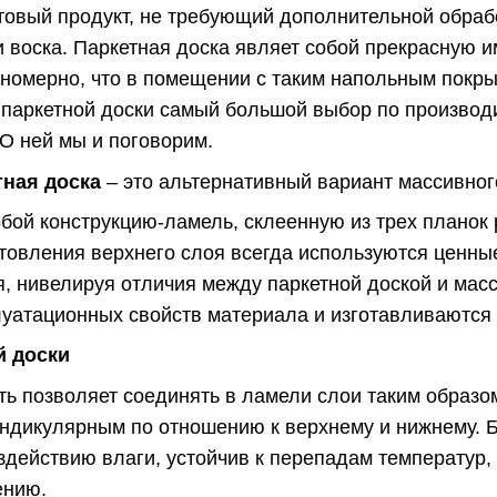
отовый продукт, не требующий дополнительной обра
 воска. Паркетная доска являет собой прекрасную и
ономерно, что в помещении с таким напольным пок
 паркетной доски самый большой выбор по производи
 О ней мы и поговорим.
тная доска
– это альтернативный вариант массивного
бой конструкцию-ламель, склеенную из трех планок 
товления верхнего слоя всегда используются ценны
, нивелируя отличия между паркетной доской и масс
луатационных свойств материала и изготавливаются 
й доски
ь позволяет соединять в ламели слои таким образо
ндикулярным по отношению к верхнему и нижнему. Б
действию влаги, устойчив к перепадам температур,
ению.