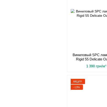
Виниловый SPC лами
Rigid 55 Delicate 
1 390 грн/м²
АКЦИЯ
−13%