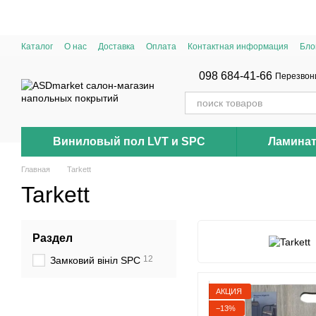
Перейти к основному контенту
Каталог
О нас
Доставка
Оплата
Контактная информация
Бло
098 684-41-66
Перезвон
Виниловый пол LVT и SPC
Ламина
Главная
Tarkett
Tarkett
Раздел
12
Замковий вініл SPC
АКЦИЯ
−13%