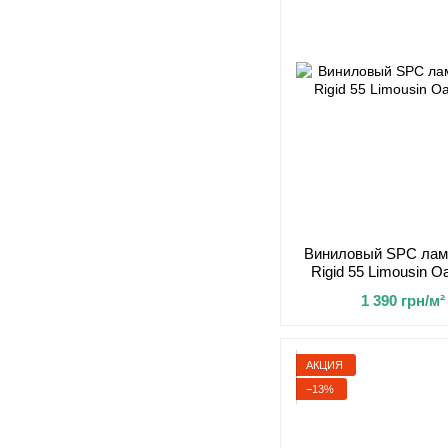
Виниловый SPC лами
Rigid 55 Limousin O
1 390 грн/м²
АКЦИЯ
−13%