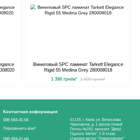
egance
Виниловый SPC ламинат Tarkett Elegance
0008020
Rigid 55 Medina Grey 280008018
1 390 грн/м²
1 600 грн/м²
Контактная информация
098 684-41-66
01135, г. Киев, ул. Вячеслава
Черновола, д. 1 (возле Новой
Перезвонить вам?
Почты №292, магазин "Двері.
Підлога. Меблі", 2-й этаж)
станция метро "Лукьяновская"
098 684-41-66