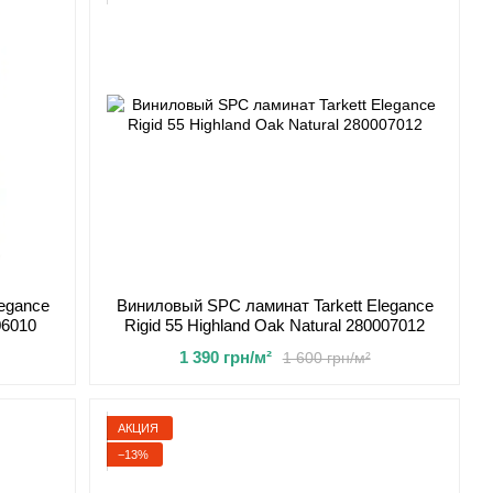
egance
Виниловый SPC ламинат Tarkett Elegance
06010
Rigid 55 Highland Oak Natural 280007012
1 390 грн/м²
1 600 грн/м²
АКЦИЯ
−13%