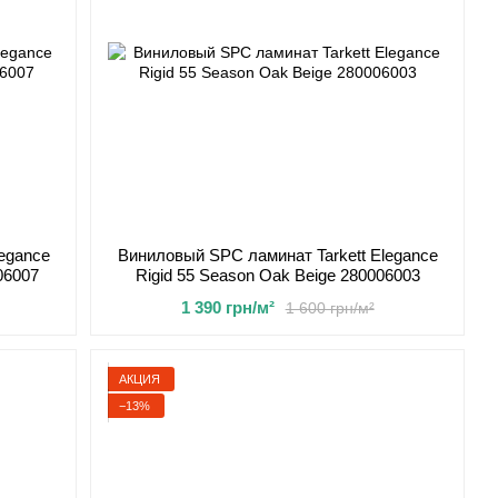
egance
Виниловый SPC ламинат Tarkett Elegance
06007
Rigid 55 Season Oak Beige 280006003
1 390 грн/м²
1 600 грн/м²
АКЦИЯ
−13%