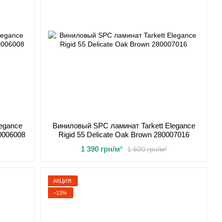
egance
Виниловый SPC ламинат Tarkett Elegance
80006008
Rigid 55 Delicate Oak Brown 280007016
1 390 грн/м²
1 600 грн/м²
АКЦИЯ
−13%