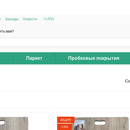
РАСПРОДАЖА 2025 НА ОСТАТКИ ДО -40%
Укр
Рус
г
Бренды
Новости
ить вам?
т
Паркет
Пробковые покрытия
Со
АКЦИЯ
−13%