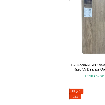
Виниловый SPC лами
Rigid 55 Delicate O
1 390 грн/м²
АКЦИЯ
−13%