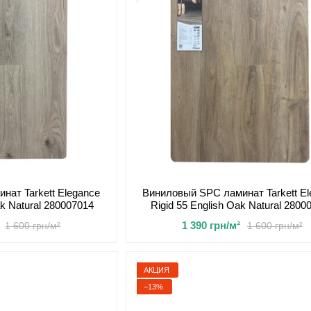
нат Tarkett Elegance
Виниловый SPC ламинат Tarkett El
ak Natural 280007014
Rigid 55 English Oak Natural 2800
1 390 грн/м²
1 600 грн/м²
1 600 грн/м²
АКЦИЯ
−13%