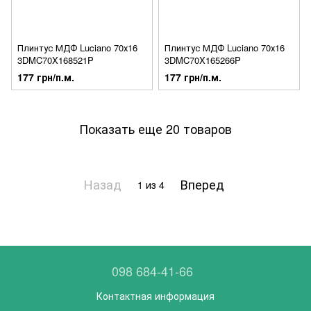
Плинтус МДФ Luciano 70х16
Плинтус МДФ Luciano 70х16
3DMC70X168521P
3DMC70X165266P
177 грн/п.м.
177 грн/п.м.
Показать еще 20 товаров
Назад
Вперед
1
из 4
098 684-41-66
Контактная информация