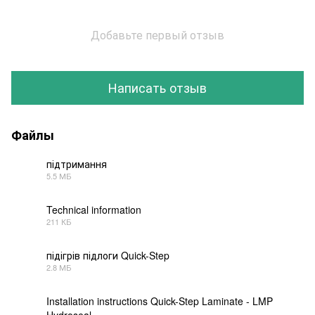
Добавьте первый отзыв
Написать отзыв
Файлы
підтримання
5.5 МБ
PDF
Technical information
211 КБ
PDF
підігрів підлоги Quick-Step
2.8 МБ
PDF
Installation instructions Quick-Step Laminate - LMP
Hydroseal