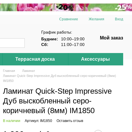
Сравнение
Желания
Вход
График работы:
Мой заказ
Будние:
10:00–19:00
Сб:
11:00–17:00
Террасная доска
Аксессуары
Главная
Ламинат
Ламинат Quick-Step Impressive Дуб выскобленный серо-коричневый (8мм)
IM1850
Ламинат Quick-Step Impressive
Дуб выскобленный серо-
коричневый (8мм) IM1850
В наличии
Артикул: IM1850
Оставить отзыв