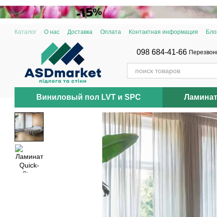
Перейти к основному контенту
Каталог
О нас
Доставка
Оплата
Контактная информация
Бло
098 684-41-66
Перезвон
Виниловый пол LVT и SPC
Ламина