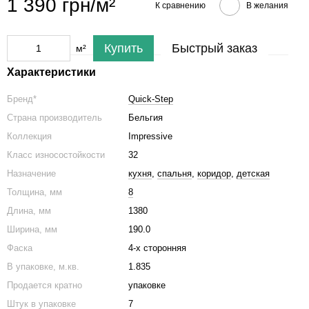
1 390 грн/м²
К сравнению
В желания
Купить
Быстрый заказ
м²
Характеристики
Бренд*
Quick-Step
Страна производитель
Бельгия
Коллекция
Impressive​​​​​​​
Класс износостойкости
32
Назначение
кухня
,
спальня
,
коридор
,
детская
Толщина, мм
8
Длина, мм
1380
Ширина, мм
190.0
Фаска
4-х сторонняя
В упаковке, м.кв.
1.835
Продается кратно
упаковке
Штук в упаковке
7