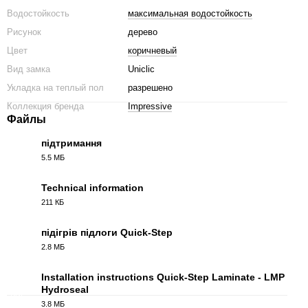
Водостойкость
максимальная водостойкость
Рисунок
дерево
Цвет
коричневый
Вид замка
Uniclic
Укладка на теплый пол
разрешено
Коллекция бренда
Impressive
Файлы
підтримання
5.5 МБ
PDF
Technical information
211 КБ
PDF
підігрів підлоги Quick-Step
2.8 МБ
PDF
Installation instructions Quick-Step Laminate - LMP
Hydroseal
PDF
3.8 МБ