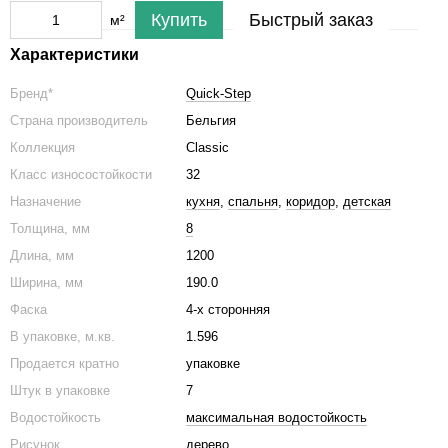
Купить
Быстрый заказ
м²
Характеристики
Бренд*
Quick-Step
Страна производитель
Бельгия
Коллекция
Classic ​​​​​​​
Класс износостойкости
32
Назначение
кухня
,
спальня
,
коридор
,
детская
Толщина, мм
8
Длина, мм
1200
Ширина, мм
190.0
Фаска
4-х сторонняя
В упаковке, м.кв.
1.596
Продается кратно
упаковке
Штук в упаковке
7
Водостойкость
максимальная водостойкость
Рисунок
дерево