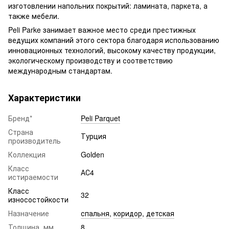
изготовлении напольних покрытий: ламината, паркета, а
также мебели.
Peli Parke занимает важное место среди престижных
ведущих компаний этого сектора благодаря использованию
инновационных технологий, высокому качеству продукции,
экологическому производству и соответствию
международным стандартам.
Характеристики
Бренд*
Peli Parquet
Страна
Турция
производитель
Коллекция
Golden
Класс
АС4
истираемости
Класс
32
износостойкости
Назначение
спальня
,
коридор
,
детская
Толщина, мм
8