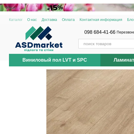
Перейти к основному контенту
Каталог
О нас
Доставка
Оплата
Контактная информация
Бло
098 684-41-66
Перезвон
Виниловый пол LVT и SPC
Ламина