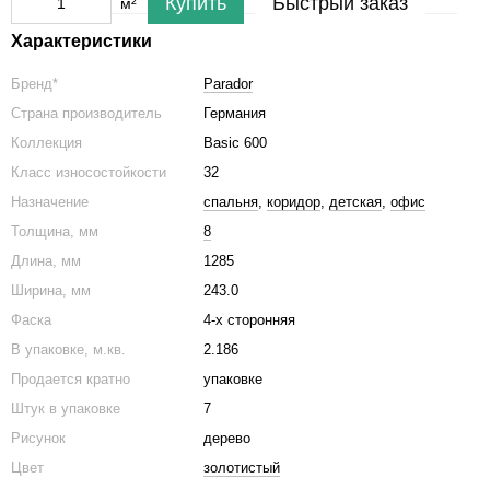
Купить
Быстрый заказ
м²
Характеристики
Бренд*
Parador
Страна производитель
Германия
Коллекция
Basic 600
Класс износостойкости
32
Назначение
спальня
,
коридор
,
детская
,
офис
Толщина, мм
8
Длина, мм
1285
Ширина, мм
243.0
Фаска
4-х сторонняя
В упаковке, м.кв.
2.186
Продается кратно
упаковке
Штук в упаковке
7
Рисунок
дерево
Цвет
золотистый