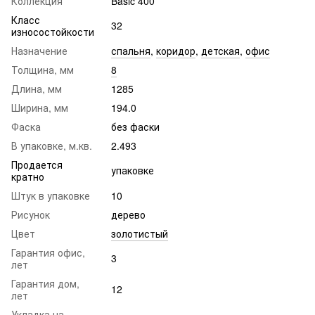
Коллекция
Basic 400
Класс
32
износостойкости
Назначение
спальня
,
коридор
,
детская
,
офис
Толщина, мм
8
Длина, мм
1285
Ширина, мм
194.0
Фаска
без фаски
В упаковке, м.кв.
2.493
Продается
упаковке
кратно
Штук в упаковке
10
Рисунок
дерево
Цвет
золотистый
Гарантия офис,
3
лет
Гарантия дом,
12
лет
Укладка на