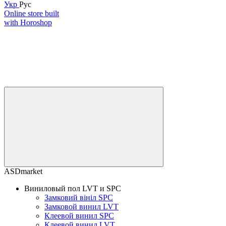
Укр
Рус
Online store built
with Horoshop
ASDmarket
Виниловый пол LVT и SPC
Замковий вініл SPC
Замковой винил LVT
Клеевой винил SPC
Клеевой винил LVT