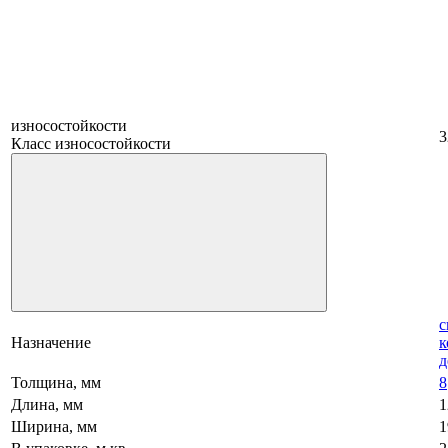
износостойкости
3
Класс износостойкости
с
Назначение
к
д
Толщина, мм
8
Длина, мм
1
Ширина, мм
1