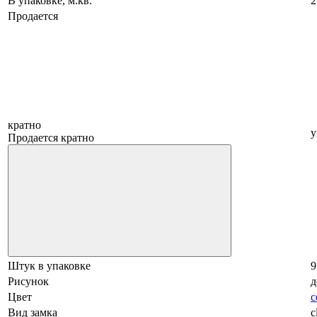
В упаковке, м.кв.
2
Продается
кратно
у
Продается кратно
Штук в упаковке
9
Рисунок
д
Цвет
с
Вид замка
c