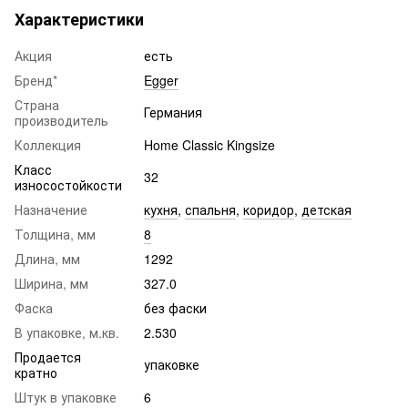
Характеристики
Акция
есть
Бренд*
Egger
Страна
Германия
производитель
Коллекция
Home Classic Kingsize
Класс
32
износостойкости
Назначение
кухня
,
спальня
,
коридор
,
детская
Толщина, мм
8
Длина, мм
1292
Ширина, мм
327.0
Фаска
без фаски
В упаковке, м.кв.
2.530
Продается
упаковке
кратно
Штук в упаковке
6