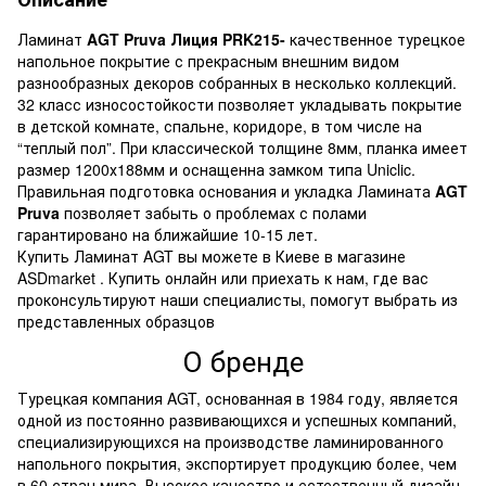
Ламинат
AGT Pruva Лиция PRK215-
качественное турецкое
напольное покрытие с прекрасным внешним видом
разнообразных декоров собранных в несколько коллекций.
32 класс износостойкости позволяет укладывать покрытие
в детской комнате, спальне, коридоре, в том числе на
“теплый пол”. При классической толщине 8мм, планка имеет
размер 1200х188мм и оснащенна замком типа Uniclic.
Правильная подготовка основания и укладка Ламината
AGT
Pruva
позволяет забыть о проблемах с полами
гарантировано на ближайшие 10-15 лет.
Купить Ламинат AGT вы можете в Киеве в магазине
ASDmarket . Купить онлайн или приехать к нам, где вас
проконсультируют наши специалисты, помогут выбрать из
представленных образцов
О бренде
Турецкая компания AGT, основанная в 1984 году, является
одной из постоянно развивающихся и успешных компаний,
специализирующихся на производстве ламинированного
напольного покрытия, экспортирует продукцию более, чем
в 60 стран мира. Высокое качество и естественный дизайн