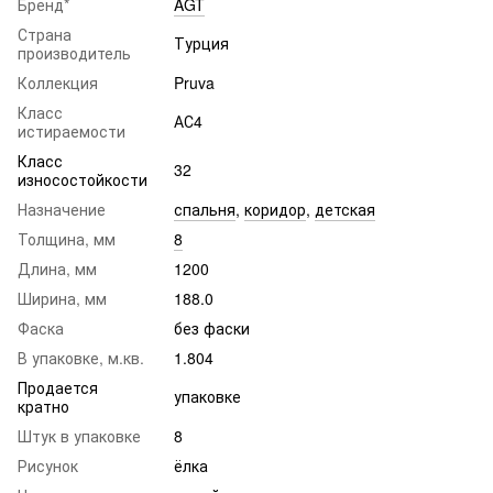
Бренд*
AGT
Страна
Турция
производитель
Коллекция
Pruva
Класс
АС4
истираемости
Класс
32
износостойкости
Назначение
спальня
,
коридор
,
детская
Толщина, мм
8
Длина, мм
1200
Ширина, мм
188.0
Фаска
без фаски
В упаковке, м.кв.
1.804
Продается
упаковке
кратно
Штук в упаковке
8
Рисунок
ёлка