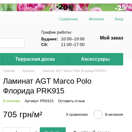
Сравнение
Желания
Вход
График работы:
Мой заказ
Будние:
10:00–19:00
Сб:
11:00–17:00
Террасная доска
Аксессуары
Главная
Ламинат
Ламинат AGT Marco Polo Флорида PRK915
Ламинат AGT Marco Polo
Флорида PRK915
В наличии
Артикул: PRK915
Оставить отзыв
705 грн/м²
К сравнению
В желания