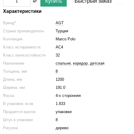
Купить
Быстрый заказ
м²
Характеристики
Бренд*
AGT
Страна производитель
Турция
Коллекция
Marco Polo
Класс истираемости
АС4
Класс износостойкости
32
Назначение
спальня
,
коридор
,
детская
Толщина, мм
8
Длина, мм
1200
Ширина, мм
191.0
Фаска
4-х сторонняя
В упаковке, м.кв.
1.833
Продается кратно
упаковке
Штук в упаковке
8
Рисунок
дерево