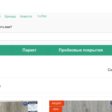
РАСПРОДАЖА 2025 НА ОСТАТКИ ДО -40%
Укр
Рус
г
Бренды
Новости
ить вам?
т
Паркет
Пробковые покрытия
Со
АКЦИЯ
−30%