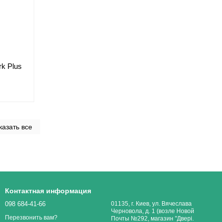
k Plus
казать все
Контактная информация
098 684-41-66
01135, г. Киев, ул. Вячеслава
Черновола, д. 1 (возле Новой
Перезвонить вам?
Почты №292, магазин "Двері.