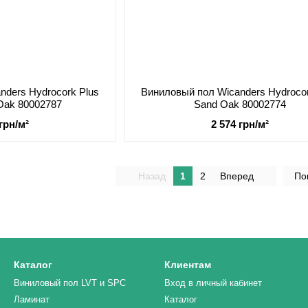
nders Hydrocork Plus
Виниловый пол Wicanders Hydrocor
 Oak 80002787
Sand Oak 80002774
 грн/м²
2 574 грн/м²
Назад
1
2
Вперед
По
Каталог
Клиентам
Виниловый пол LVT и SPC
Вход в личный кабинет
Ламинат
Каталог