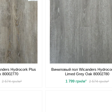
nders Hydrocork Plus
Виниловый пол Wicanders Hydrocor
k 80002770
Limed Grey Oak 80002780
1 799 грн/м²
2 574 грн/м²
2 574 грн/м²