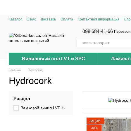
Перейти к основному контенту
Каталог
О нас
Доставка
Оплата
Контактная информация
Бло
098 684-41-66
Перезвон
Виниловый пол LVT и SPC
Ламина
Главная
Hydrocork
Hydrocork
Раздел
26
Замковой винил LVT
АКЦИЯ
−30%