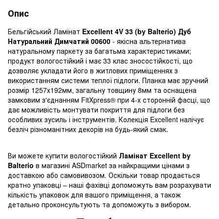
Опис
Бельгійський Ламінат
Excellent 4V 33 (by Balterio) Дуб
Натуральний Димчатий 00600
- якісна альтернатива
натуральному паркету за багатьма характеристиками;
продукт вологостійкий і має 33 клас зносостійкості, що
дозволяє укладати його в житлових приміщеннях з
використанням системи теплої підлоги. Планка має зручний
розмір 1257х192мм, загальну товщину 8мм та оснащена
замковим з'єднанням FitXpress® при 4-х сторонній фасці, що
дає можливість монтувати покриття для підлоги без
особливих зусиль і інструментів. Колекція Excellent налічує
безліч різноманітних декорів на будь-який смак.
Ви можете купити вологостійкий
Ламінат Excellent by
Balterio
в магазині ASDmarket за найкращими цінами з
доставкою або самовивозом. Оскільки товар продається
кратно упаковці – наші фахівці допоможуть вам розрахувати
кількість упаковок для вашого приміщення, а також
детально проконсультують та допоможуть з вибором.