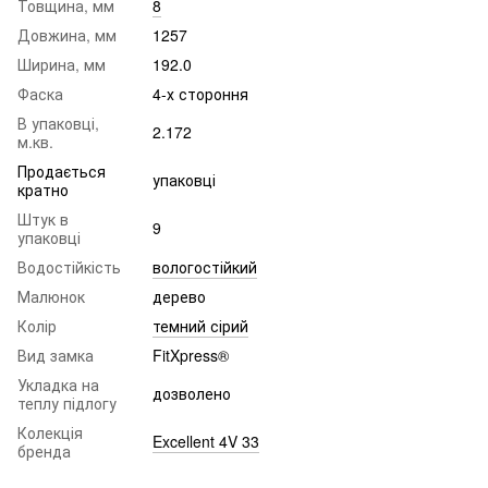
Товщина, мм
8
Довжина, мм
1257
Ширина, мм
192.0
Фаска
4-х стороння
В упаковці,
2.172
м.кв.
Продається
упаковці
кратно
Штук в
9
упаковці
Водостійкість
вологостійкий
Малюнок
дерево
Колір
темний сірий
Вид замка
FitXpress®
Укладка на
дозволено
теплу підлогу
Колекція
Excellent 4V 33
бренда