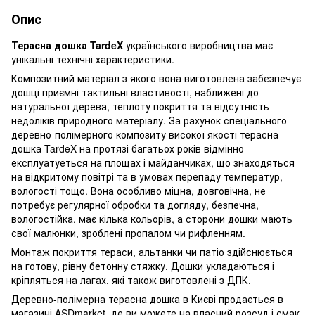
Опис
Терасна дошка TardeX
українського виробництва має
унікальні технічні характеристики.
Композитний матеріал з якого вона виготовлена забезпечує
дошці приємні тактильні властивості, наближені до
натуральної дерева, теплоту покриття та відсутність
недоліків природного матеріалу. За рахунок спеціального
деревно-полімерного композиту високої якості терасна
дошка TardeX на протязі багатьох років відмінно
експлуатуеться на площах і майданчиках, що знаходяться
на відкритому повітрі та в умовах перепаду температур,
вологості тощо. Вона особливо міцна, довговічна, не
потребує регулярної обробки та догляду, безпечна,
вологостійка, має кілька кольорів, а сторони дошки мають
свої малюнки, зроблені пропалом чи рифленням.
Монтаж покриття тераси, альтанки чи патіо здійснюється
на готову, рівну бетонну стяжку. Дошки укладаються і
кріпляться на лагах, які також виготовлені з ДПК.
Деревно-полімерна терасна дошка в Києві продається в
магазині ASDmarket, де ви можете на власний розсуд і смак